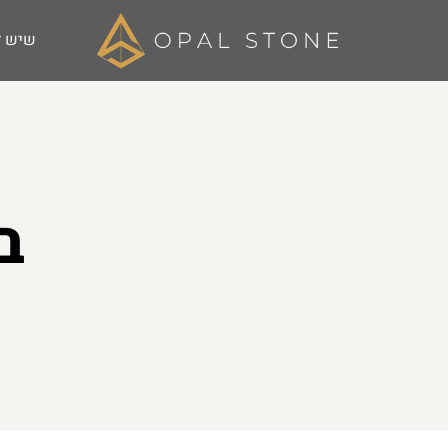
שיש ל
ב