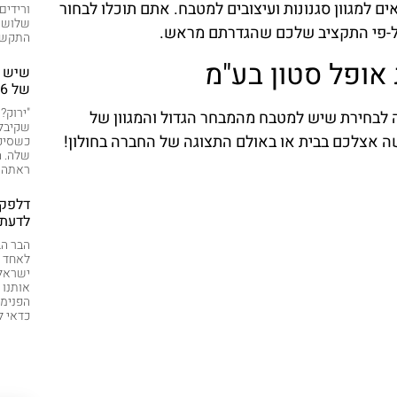
 למגוון סגנונות ועיצובים למטבח. אתם תוכלו לבחור
ורידים
שלוש ש
על-פי התקציב שלכם שהגדרתם מראש.
התקשרה
ופל סטון בע"מ
שיש י
של 2026
"ירוק?
ה לבחירת שיש למטבח מהמבחר הגדול והמגוון של
שקיבלה
שה אצלכם בבית או באולם התצוגה של החברה בחולון!
כשסיפ
שלה. ה
ראתה א
דלפק 
לדעת 
הבר הב
לאחד ה
ישראלי
אותנו 
הפנימו
כדאי 