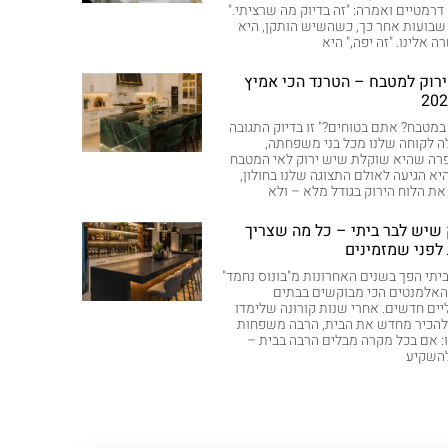
 דרמטיים ואמרה: "זה בדיוק מה שרציתי."
בועות אחר כך, כשהשיש הותקן, היא
 אלינו. "זה יפה," היא
רוק למטבח – הטרנד הכי אמיץ
 במטבח? אתם בטוחים?" זו בדיוק התגובה
 לקוחה שלנו מכל בני משפחתה,
רה שהיא שוקלת שיש ירוק לאי המטבח
יא הגיעה לאולם התצוגה שלנו בחולון,
ת הלוח הירוק בגודל מלא – ולא
שיש לבר ביתי – כל מה שצריך
לפני שמזמינים
יתי הפך בשנים האחרונות מ"בונוס נחמד"
אלמנטים הכי מבוקשים בבתים
ים חדשים. אחרי שנות קורונה שלימדו
להכיר מחדש את הבית, הרבה משפחות
: אם בכל מקרה מבלים הרבה בבית –
להשקיע