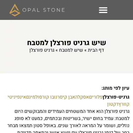
שיש גרניט פורצלן למטבח
דף הבית
»
שיש למטבח
»
גרניט פורצלן
עיון לפי מותג:
גרניט-פורצלן
פלורים
אסקלה
אבן קיסר
נובו קורסו
למינם
אינפיניטי
קוורץ
דקטון
גרניט פורצלן הוא אחד המשטחים העמידים והמבוקשים היום
למטבח: עמיד בחום ישיר, בשריטות ובכתמים, כמעט לא סופג
נוזלים, ושומר על המראה לאורך שנים. באופל סטון תמצאו מבחר
רחב של דגמי גרניט פורצלן עם ייעוץ אישי והתאמה מדויקת