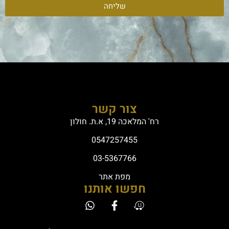
שליחה
צור קשר
רח' המלאכה 19, א.ת. חולון
0547257455
03-5367766
מפת אתר
חפשו אותנו