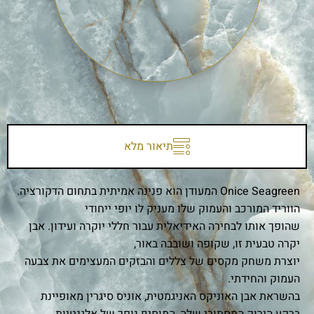
תיאור מלא
Onice Seagreen המעודן הוא פנינה אמיתית בתחום הדקורציה.
הווריד המורכב והעמוק שלו מעניק לו יופי ייחודי
שהופך אותו לבחירה האידיאלית עבור חללי יוקרה ועידון. אבן
יקרה טבעית זו, שקופה ושובבה באור,
יוצרת משחק מקסים של צללים והבזקים המעצימים את צבעה
העמוק והחידתי.
בהשראת אבן האוניקס האניגמטית, אוניס סיגרין מאופיינת
ברקע הירוק המסתורי שלה, המוסיף נופך של אלגנטיות