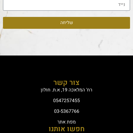
שליחה
צור קשר
רח' המלאכה 19, א.ת. חולון
0547257455
03-5367766
מפת אתר
חפשו אותנו