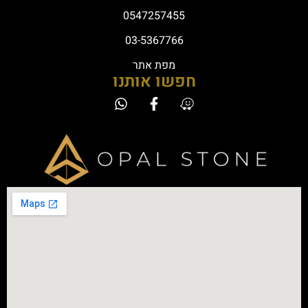
0547257455
03-5367766
מפת אתר
חפשו אותנו