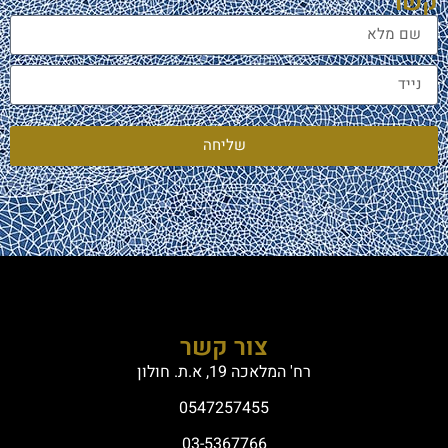
קשר
שליחה
צור קשר
רח' המלאכה 19, א.ת. חולון
0547257455
03-5367766