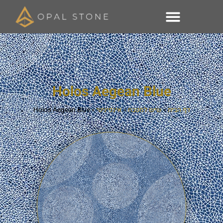
Holos Aegean Blue
דף הבית
»
שיש למטבח
»
אינפיניטי
»
Holos Aegean Blue