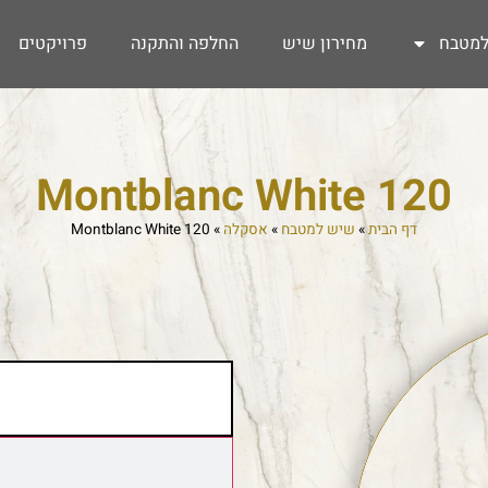
מטבח
מחירון שיש
החלפה והתקנה
פרויקטים
Montblanc White 120
דף הבית
»
שיש למטבח
»
אסקלה
»
Montblanc White 120