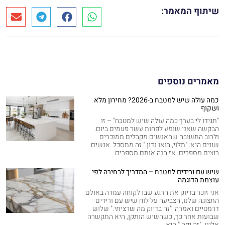
שיתוף המאמר:
מאמרים נוספים
כמה עולה שיש למטבח ב-2026? מחירון מלא
ושקוף
"תגידו לי בערך כמה עולה שיש למטבח" – זו
הבקשה שאני שומע לפחות עשר פעמים ביום.
ולרוב התשובה שהאנשים מקבלים ממוכרים
שונים היא: "תלוי, בואו נדון." זה מתסכל. אנשים
רוצים מספרים. אז הנה אותם מספרים
שיש עם ורידים למטבח – המדריך לבחירה לפי
עוצמת הדוגמה
אני זוכר בדיוק את הרגע שבו לקוחה עמדה באולם
התצוגה שלנו, הצביעה על לוח שיש עם ורידים
דרמטיים ואמרה: "זה בדיוק מה שרציתי." שלוש
שבועות אחר כך, כשהשיש הותקן, היא התקשרה
אלינו. "זה יפה," היא