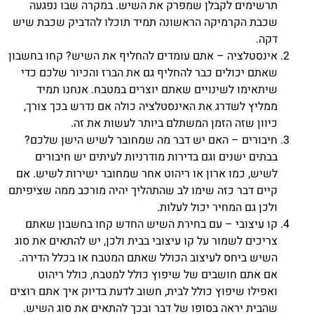
תרשימים לקבלן שמפרק את השיש. במקרה שבו נפגעה
שכבת הקרמיקה הראשונה תמיד תוכלו להדביק שכבת שיש
דקה.
אינסטלציה – אתם עומדים להחליף את השיש? קחו בחשבון
שאתם יכולים כבר להחליף גם את הברז והכיור שלכם כדי
שיתאימו לשינויים שאתם יוצרים במטבח. אנחנו תמיד
ממליץ לשדרג את האינסטלציה כולה אם נדרש בכך צורך,
כיוון שזה הזמן המשתלם ביותר לעשות את זה.
חיבורים – האם יש דבר מה שמחובר לשיש הישן שלכם?
בבתים ישנים וגם בדירות מודרניות לעיתים יש חיבורים
לשיש, כמו ארון או ריהוט אחר שמחובר ישירות לשיש. אם
קיים דבר כזה שימו לב שהתהליך יהיה מורכב ממה שציפיתם
ולכן גם המחיר יכול לעלות.
קו עיצובי – עם בחירת השיש החדש קחו בחשבון שאתם
צריכים לשמור על קו עיצובי בבית ולכן, יש להתאים את סוג
השיש ביחס לעיצוב הכולל שאתם המטבח או בכלל הדירה.
אם אתם חושבים של שיפוץ כולל למטבח, כולל ריהוט
ואפילו שיפוץ כולל לבית, חשוב לדעת בדיוק איך אתם רוצים
שהבית יראה בסופו של דבר ובכך להתאים את סוג השיש.