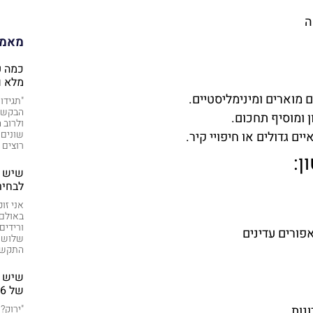
ה
מאמר
מלא ו
מוארים ומינימליסטיים.
"תגידו
הבקשה 
 ומוסיף תחכום.
ולרוב
שונים 
ם גדולים או חיפויי קיר.
רוצים 
ן:
שיש ע
לבחיר
אני זו
באולם 
ורידים
שלוש ש
התקשרה
שיש י
של 2026
נות.
"ירוק?