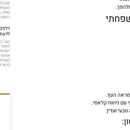
שקיבלה
ולהפך.
כשסיפ
שלה. ה
שפחתי
ראתה א
דלפק 
לדעת 
הבר הב
לאחד ה
ישראלי
אותנו 
הפנימו
כדאי 
מראה העץ.
 עם ניחוח קלאסי.
בעי ועדין.
ן: