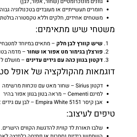
גוונים מונוכרומטיים (שחור, אפור, לבן)
חומרים תעשייתיים או מעובדים בטכנולוגיה גבוה
משטחים אחידים, חלקים וללא טקסטורה בולטת
משטחי שיש מתאימים:
שיש קוורץ לבן חלק
– מתאים במיוחד למטבחים 
פורצלן בגימור מט אפור או שחור
– מדמה בטון
דקטון בגוון כהה עם גידים עדינים
– מושלם לאיי
דוגמאות מהקולקציה של אופל סטו
דקטון Sirius – שחור מאט עם נוכחות מרשימה
למינם Cementi – מראה בטון בגוון אפור בהיר
אבן קיסר 5151 Empira White – לבן עם גידים אפורים עדינים
טיפים לעיצוב:
שלבו תאורת לד קווית להדגשת הקווים הישרים.
השתמשו בידיות נסתרות או פתיחה בלחיצה לארו