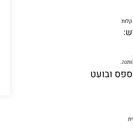
ש:
ותנה.
ספס ובועט
ית