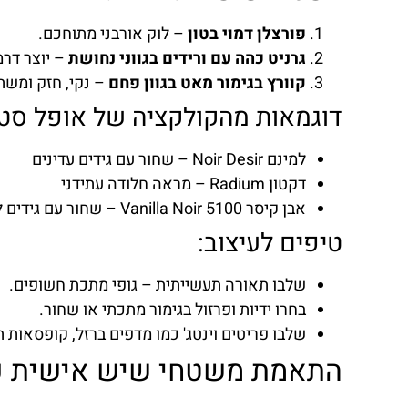
פורצלן דמוי בטון
– לוק אורבני מתוחכם.
גרניט כהה עם ורידים בגווני נחושת
– יוצר דרמ
קוורץ בגימור מאט בגוון פחם
– נקי, חזק ומשת
דוגמאות מהקולקציה של אופל סטו
למינם Noir Desir – שחור עם גידים עדינים
דקטון Radium – מראה חלודה עתידני
אבן קיסר 5100 Vanilla Noir – שחור עם גידים לבנים דקים
טיפים לעיצוב:
שלבו תאורה תעשייתית – גופי מתכת חשופים.
בחרו ידיות ופרזול בגימור מתכתי או שחור.
שלבו פריטים וינטג' כמו מדפים ברזל, קופסאות ת
התאמת משטחי שיש אישית עם