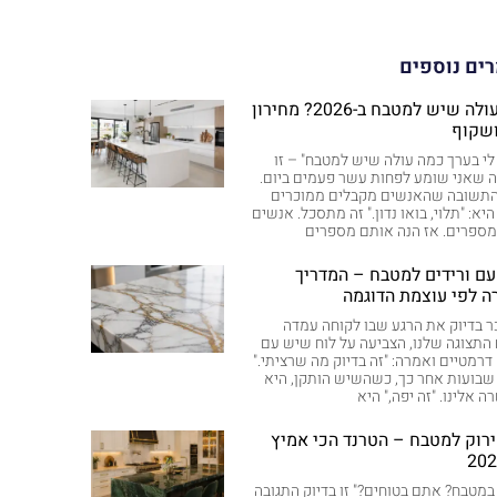
ים נוספים
כמה עולה שיש למטבח ב-2026? מחירון
שקוף
 לי בערך כמה עולה שיש למטבח" – זו
שאני שומע לפחות עשר פעמים ביום.
 התשובה שהאנשים מקבלים ממוכרים
היא: "תלוי, בואו נדון." זה מתסכל. אנשים
מספרים. אז הנה אותם מספרים
ם ורידים למטבח – המדריך
ה לפי עוצמת הדוגמה
כר בדיוק את הרגע שבו לקוחה עמדה
התצוגה שלנו, הצביעה על לוח שיש עם
 דרמטיים ואמרה: "זה בדיוק מה שרציתי."
בועות אחר כך, כשהשיש הותקן, היא
 אלינו. "זה יפה," היא
רוק למטבח – הטרנד הכי אמיץ
 במטבח? אתם בטוחים?" זו בדיוק התגובה