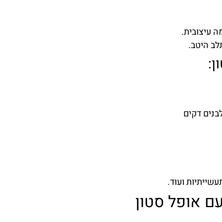
ה עיצובית.
לב היטב.
ן:
עשייתיות ועוד.
 אופל סטון