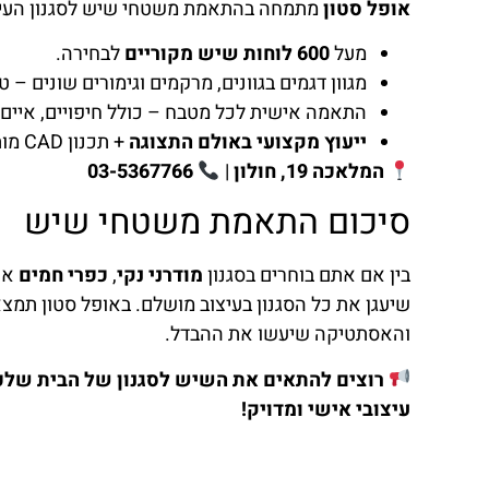
אופל סטון
מתמחה בהתאמת משטחי שיש לסגנון העיצו
מעל
600 לוחות שיש מקוריים
לבחירה.
מגוון דגמים בגוונים, מרקמים וגימורים שונים – ט
התאמה אישית לכל מטבח – כולל חיפויים, איים, 
ייעוץ מקצועי באולם התצוגה
+ תכנון CAD מותאם לצרכים.
המלאכה 19, חולון
|
03-5367766
סיכום התאמת משטחי שיש
בין אם אתם בוחרים בסגנון
מודרני נקי
,
כפרי חמים
או
שיעגן את כל הסגנון בעיצוב מושלם. באופל סטון תמצא
והאסתטיקה שיעשו את ההבדל.
רוצים להתאים את השיש לסגנון של הבית שלכם
עיצובי אישי ומדויק!