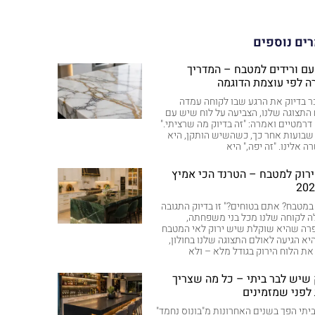
ים נוספים
ם ורידים למטבח – המדריך
ה לפי עוצמת הדוגמה
כר בדיוק את הרגע שבו לקוחה עמדה
התצוגה שלנו, הצביעה על לוח שיש עם
 דרמטיים ואמרה: "זה בדיוק מה שרציתי."
בועות אחר כך, כשהשיש הותקן, היא
 אלינו. "זה יפה," היא
רוק למטבח – הטרנד הכי אמיץ
 במטבח? אתם בטוחים?" זו בדיוק התגובה
 לקוחה שלנו מכל בני משפחתה,
רה שהיא שוקלת שיש ירוק לאי המטבח
יא הגיעה לאולם התצוגה שלנו בחולון,
ת הלוח הירוק בגודל מלא – ולא
שיש לבר ביתי – כל מה שצריך
לפני שמזמינים
יתי הפך בשנים האחרונות מ"בונוס נחמד"