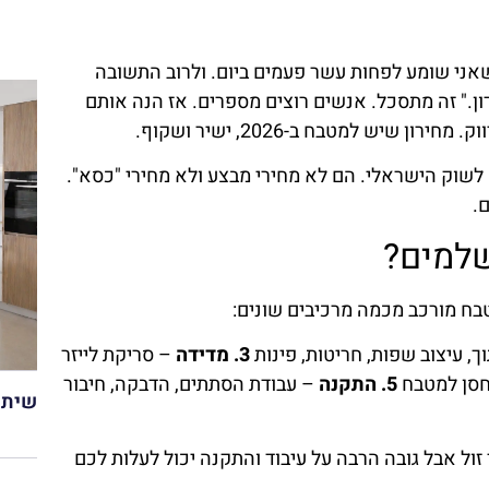
שאני שומע לפחות עשר פעמים ביום. ולרוב התשובה
ון." זה מתסכל. אנשים רוצים מספרים. אז הנה אותם
 שיש למטבח ב-2026, ישיר ושקוף.
לשוק הישראלי. הם לא מחירי מבצע ולא מחירי "כסא".
.
שלמים?
בח מורכב מכמה מרכיבים שונים:
ך, עיצוב שפות, חריטות, פינות
3. מדידה
– סריקת לייזר
חסן למטבח
5. התקנה
– עבודת הסתתים, הדבקה, חיבור
שיתו
ול אבל גובה הרבה על עיבוד והתקנה יכול לעלות לכם