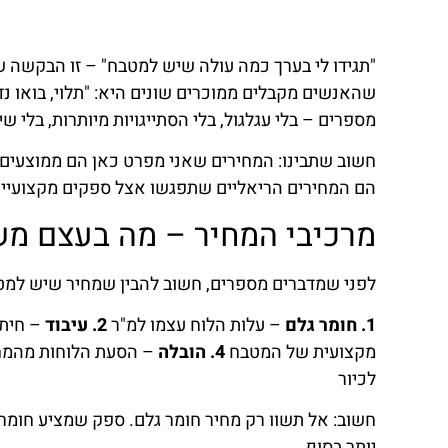
"תגידו לי בערך כמה עולה שיש למטבח" – זו הבקשה 
שהאנשים מקבלים ממוכרים שונים היא: "תלוי, בואו נד
מספרים – בלי עגלגול, בלי הסתייגויות מיותרות, בלי שיווק. מחירון
חשוב שתבינו: המחירים שאני מפרט כאן הם ממוצעים 
הם המחירים הריאליים שתפגשו אצל ספקים מקצועיים
מרכיבי המחיר – מה בעצם מ
לפני שמדברים מספרים, חשוב להבין שמחיר שיש למט
1. חומר גלם
– עלות הלוח עצמו למ"ר
2. עיבוד
– חיתו
מקצועית של המטבח
4. הובלה
– הסעת הלוחות מהמ
לכיור
חשוב: אל תשוו רק מחיר חומר גלם. ספק שמציע חומר ז
יותר בסוף.