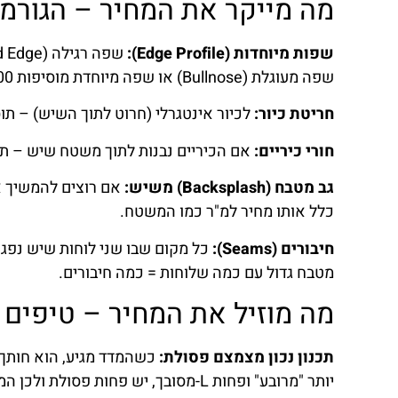
מה מייקר את המחיר – הגור
שפות מיוחדות (Edge Profile):
שפה מעוגלת (Bullnose) או שפה מיוחדת מוסיפות 150-400 ₪ למטר אורך שפה.
חריטת כיור:
לכיור אינטגרלי (חרוט לתוך השיש) – תוספת של 800-1,500 ₪. לחריטת כיור רג
חורי כיריים:
אם הכיריים נבנות לתוך משטח שיש – תוספת של 00-600
גב מטבח (Backsplash) משיש:
אם רוצים להמשיך א
כלל אותו מחיר למ"ר כמו המשטח.
חיבורים (Seams):
מטבח גדול עם כמה שלוחות = כמה חיבורים.
מה מוזיל את המחיר – טיפים
תכנון נכון מצמצם פסולת:
יותר "מרובע" ופחות L-מסובך, יש פחות פסולת ולכן המחיר יורד.