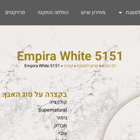
מטבח
מחירון שיש
החלפה והתקנה
פרויקטים
5151 Empira White
דף הבית
»
שיש למטבח
»
קוורץ
»
5151 Empira White
בקצרה על סוג האבן:
קולקציה
Supernatural
גימור
מבריק
עובי