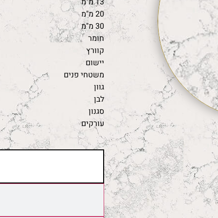
13 מ"מ
20 מ"מ
30 מ"מ
חומר
קוורץ
יישום
משטחי פנים
גוון
לבן
סגנון
עורקים